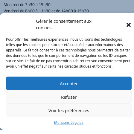
Mercredi de 7h30 à 15h30
Vendredi de 8h00 à 11h30 et de 14h00 à 15h30
L'appel téléphonique reste à privilégier
Gérer le consentement aux
cookies
Monsieur le Maire et les adjoints
reçoivent sur rendez-vous.
Pour offrir les meilleures expériences, nous utilisons des technologies
telles que les cookies pour stocker et/ou accéder aux informations des
appareils. Le fait de consentir à ces technologies nous permettra de traiter
Retour à l'accueil
des données telles que le comportement de navigation ou les ID uniques
Actualités
PanneauPocket
Recherche
sur ce site. Le fait de ne pas consentir ou de retirer son consentement peut
avoir un effet négatif sur certaines caractéristiques et fonctions.
Contacts
Plan du site
Mentions
Démarches
légales
Service Public
Accepter
®
onimajine.com
- 2023
Refuser
Correspondants de Presse :
Voir les préférences
LE PATRIOTE - Beaujolais Val de Saône :
Valérie BLET -
blet.valerie@orange.fr
- 06 84 05 04 01
Mentions Légales