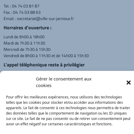
Tel. :
04 74 03 81 87
Fax. : 04 74 03 88 63
Email. :
secretariat@ville-sur-jarnioux.fr
Horraires d'ouverture :
Lundi de 9h00 à 18h00
Mardi de 7h30 à 11h30
Mercredi de 7h30 à 15h30
Vendredi de 8h00 à 11h30 et de 14h00 à 15h30
L'appel téléphonique reste à privilégier
Monsieur le Maire et les adjoints
Gérer le consentement aux
reçoivent sur rendez-vous.
cookies
Pour offrir les meilleures expériences, nous utilisons des technologies
Retour à l'accueil
Actualités
PanneauPocket
Recherche
telles que les cookies pour stocker et/ou accéder aux informations des
appareils. Le fait de consentir à ces technologies nous permettra de traiter
des données telles que le comportement de navigation ou les ID uniques
sur ce site. Le fait de ne pas consentir ou de retirer son consentement peut
Contacts
Plan du site
Mentions
Démarches
avoir un effet négatif sur certaines caractéristiques et fonctions.
légales
Service Public