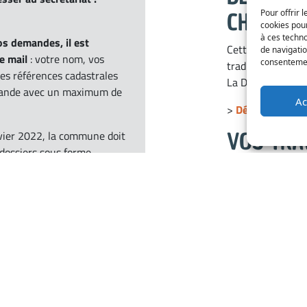
Pour offrir 
CHANTIE
cookies pour
à ces techn
os demandes, il est
Cette demande pe
de navigatio
e mail
: votre nom, vos
consentement
traduite en 3 ex
les références cadastrales
La DOC concerne 
emande avec un maximum de
Ac
>
Déclaration d'
VOS TRA
nvier 2022, la commune doit
s dossiers sous forme
STATION
rtail NetSVE (Saisine par
 le lien ci-dessous pour y
D'OCCUPE
À court ou moyen
ou occupation de 
En agglomératio
faire parvenir en
AIL SVE