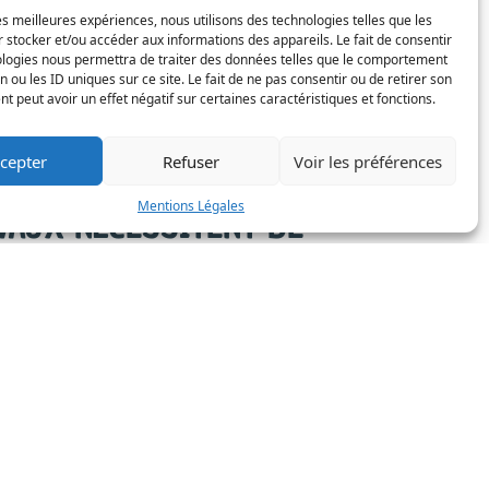
les meilleures expériences, nous utilisons des technologies telles que les
R (DOC)
 stocker et/ou accéder aux informations des appareils. Le fait de consentir
ologies nous permettra de traiter des données telles que le comportement
rmet de déclarer ses travaux et doit être
n ou les ID uniques sur ce site. Le fait de ne pas consentir ou de retirer son
 peut avoir un effet négatif sur certaines caractéristiques et fonctions.
emplaires au service urbanisme de la commune.
uniquement les bénéficiaires d'un PC ou d'un PA.
cepter
Refuser
Voir les préférences
ouverture de chantier
Mentions Légales
VAUX NÉCESSITENT DE
NER SUR LA VOIRIE OU
R L'ESPACE PUBLIC ?
 terme, tout stationnement sur la voie publique
l'espace public est soumis à autorisation.
n et sur les voies communales la demande est à
 mairie.