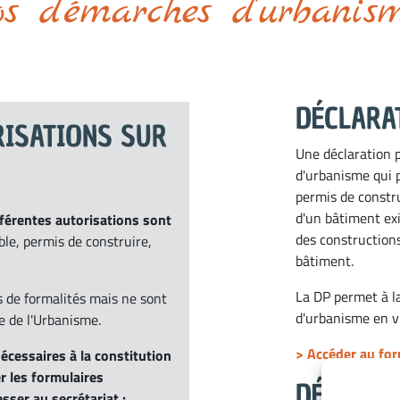
os démarches d'urbanis
DÉCLARA
RISATIONS
SUR
Une déclaration p
d'urbanisme qui 
permis de constr
d'un bâtiment exi
fférentes autorisations sont
des construction
ble, permis de construire,
bâtiment.
La DP permet à la
 de formalités mais ne sont
d'urbanisme en v
 de l'Urbanisme.
>
Accéder au for
écessaires à la constitution
r les formulaires
DÉCLARA
sser au secrétariat :