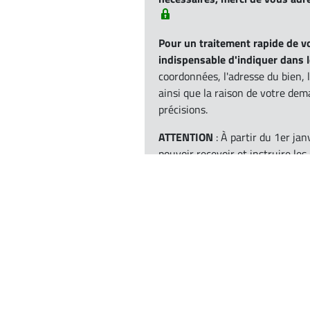
Pour un traitement rapide de v
indispensable d'indiquer dans l
coordonnées, l'adresse du bien, 
ainsi que la raison de votre d
précisions.
ATTENTION
: À partir du 1er ja
pouvoir recevoir et instruire le
dématérialisée.
Pour cela, un po
Voie électronique) a été créé via
accéder facilement :
ACCÈS PORT