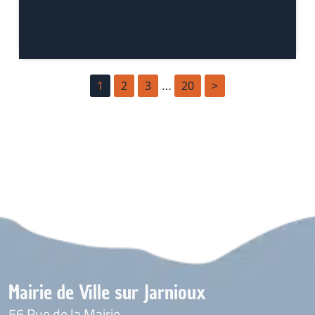
…
1
2
3
20
>
Mairie de Ville sur Jarnioux
56 Rue de la Mairie