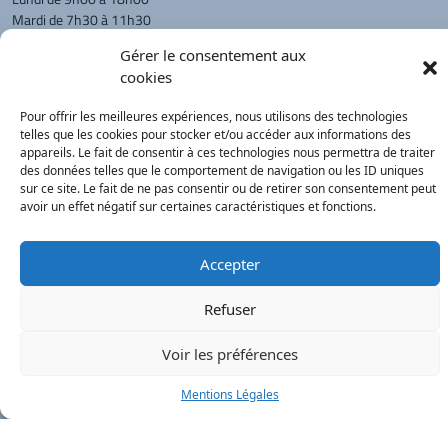
Mardi de 7h30 à 11h30
Mercredi de 7h30 à 15h30
Gérer le consentement aux
Vendredi de 8h00 à 11h30 et de 14h00 à 15h30
cookies
L'appel téléphonique reste à privilégier
Pour offrir les meilleures expériences, nous utilisons des technologies
Monsieur le Maire et les adjoints
telles que les cookies pour stocker et/ou accéder aux informations des
reçoivent sur rendez-vous.
appareils. Le fait de consentir à ces technologies nous permettra de traiter
des données telles que le comportement de navigation ou les ID uniques
sur ce site. Le fait de ne pas consentir ou de retirer son consentement peut
avoir un effet négatif sur certaines caractéristiques et fonctions.
Retour à l'accueil
Actualités
PanneauPocket
Recherche
Accepter
Contacts
Plan du site
Mentions
Démarches
légales
Service Public
Refuser
®
onimajine.com
- 2023
Voir les préférences
Correspondants de Presse :
Mentions Légales
LE PATRIOTE - Beaujolais Val de Saône :
Valérie BLET -
blet.valerie@orange.fr
- 06 84 05 04 01