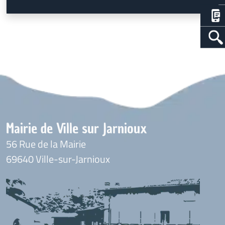
Mairie de Ville sur Jarnioux
56 Rue de la Mairie
69640 Ville-sur-Jarnioux