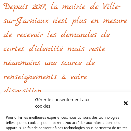
Depuis 2017, la mairie de Ville-
sur-Jarnioux n'est plus en mesure
de recevoir les demandes de
cartes d'identité mais reste
néanmoins une source de
renseignements à votre
disposition.
Gérer le consentement aux
cookies
Vous êtes assuré que votre carte d'identité est
bien à renouveler ?
Pour offrir les meilleures expériences, nous utilisons des technologies
telles que les cookies pour stocker et/ou accéder aux informations des
appareils. Le fait de consentir à ces technologies nous permettra de traiter