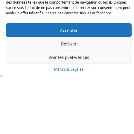
- Comme pour les demandes de passeports, il faut désormais
des données telles que le comportement de navigation ou les ID uniques
prendre rendez-vous auprès d'une mairie équipée du dispositif
sur ce site. Le fait de ne pas consentir ou de retirer son consentement peut
avoir un effet négatif sur certaines caractéristiques et fonctions.
:
> Géolocaliser une mairie habilitée
Accepter
Refuser
- Obtenir tous les renseignements et effectuer une pré-
Voir les préférences
demande en ligne :
https://ants.gouv.fr/
Mentions Légales