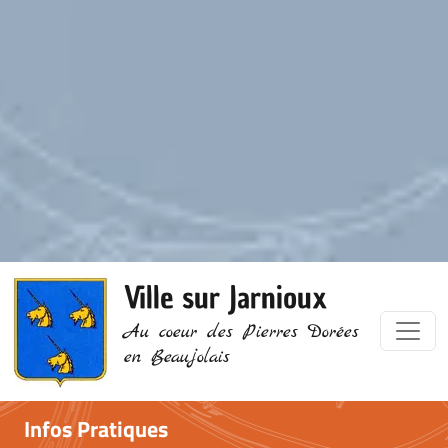
Ville sur Jarnioux
Au coeur des Pierres Dorées
en Beaujolais
Infos Pratiques