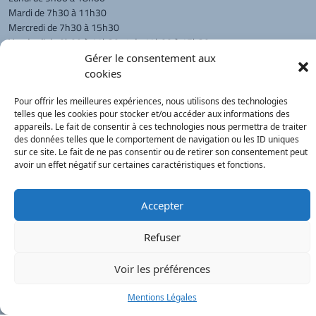
Mardi de 7h30 à 11h30
Mercredi de 7h30 à 15h30
Vendredi de 8h00 à 11h30 et de 14h00 à 15h30
Gérer le consentement aux
L'appel téléphonique reste à privilégier
cookies
Monsieur le Maire et les adjoints
reçoivent sur rendez-vous.
Pour offrir les meilleures expériences, nous utilisons des technologies
telles que les cookies pour stocker et/ou accéder aux informations des
appareils. Le fait de consentir à ces technologies nous permettra de traiter
des données telles que le comportement de navigation ou les ID uniques
Retour à l'accueil
Actualités
PanneauPocket
Recherche
sur ce site. Le fait de ne pas consentir ou de retirer son consentement peut
avoir un effet négatif sur certaines caractéristiques et fonctions.
Contacts
Plan du site
Mentions
Démarches
Accepter
légales
Service Public
®
onimajine.com
- 2023
Refuser
Correspondants de Presse :
Voir les préférences
LE PATRIOTE - Beaujolais Val de Saône :
Valérie BLET -
blet.valerie@orange.fr
- 06 84 05 04 01
Mentions Légales