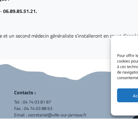
–
06.89.85.51.21.
 et un second médecin généraliste s’installeront en cours d’année
Pour offrir 
cookies pour
à ces techn
de navigatio
consentement
Contacts :
Ac
Tel. :
04 74 03 81 87
Fax. : 04 74 03 88 63
Ret
Email. :
secretariat@ville-sur-jarnioux.fr
Horraires d'ouverture :
Lundi de 9h00 à 18h00
S