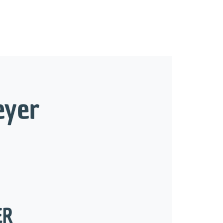
eyer
ER