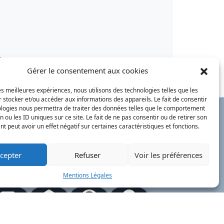
.
Gérer le consentement aux cookies
les meilleures expériences, nous utilisons des technologies telles que les
 stocker et/ou accéder aux informations des appareils. Le fait de consentir
ologies nous permettra de traiter des données telles que le comportement
n ou les ID uniques sur ce site. Le fait de ne pas consentir ou de retirer son
 peut avoir un effet négatif sur certaines caractéristiques et fonctions.
cepter
Refuser
Voir les préférences
our à l'accueil
Mentions Légales
Actualités
PanneauPocket
Recherche
Contacts
Plan du site
Mentions
Démarches
légales
ervice Public