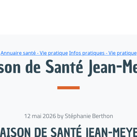
Categories
Annuaire santé - Vie pratique
Infos pratiques - Vie pratique
son de Santé Jean-M
12 mai 2026
by Stéphanie Berthon
AISON DE SANTÉ JEAN-MEY