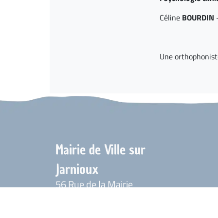
Céline
BOURDIN
Une orthophoniste
Mairie de Ville sur
Jarnioux
56 Rue de la Mairie
69640 Ville-sur-Jarnioux