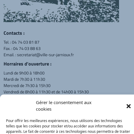
Contacts :
Tel. :
04 74 03 81 87
Fax. : 04 74 03 88 63
Email. :
secretariat@ville-sur-jarnioux.fr
Horraires d'ouverture :
Lundi de 9h00 à 18h00
Mardi de 7h30 à 11h30
Mercredi de 7h30 à 15h30
Vendredi de 8h00 à 11h30 et de 14h00 à 15h30
L'appel téléphonique reste à privilégier
Gérer le consentement aux
cookies
Monsieur le Maire et les adjoints
reçoivent sur rendez-vous.
Pour offrir les meilleures expériences, nous utilisons des technologies
telles que les cookies pour stocker et/ou accéder aux informations des
appareils. Le fait de consentir à ces technologies nous permettra de traiter