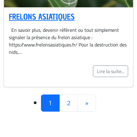
FRELONS ASIATIQUES
En savoir plus, devenir référent ou tout simplement
signaler la présence du frelon asiatique :
https://www.frelonsasiatiques.fr/ Pour la destruction des
nids,…
Lire la suite...
POSTS NAVIGATION
1
2
»