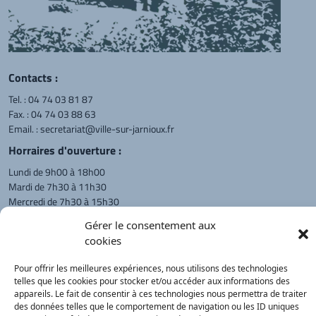
Contacts :
Tel. :
04 74 03 81 87
Fax. : 04 74 03 88 63
Email. :
secretariat@ville-sur-jarnioux.fr
Horraires d'ouverture :
Lundi de 9h00 à 18h00
Mardi de 7h30 à 11h30
Mercredi de 7h30 à 15h30
Vendredi de 8h00 à 11h30 et de 14h00 à 15h30
Gérer le consentement aux
L'appel téléphonique reste à privilégier
cookies
Monsieur le Maire et les adjoints
Pour offrir les meilleures expériences, nous utilisons des technologies
reçoivent sur rendez-vous.
telles que les cookies pour stocker et/ou accéder aux informations des
appareils. Le fait de consentir à ces technologies nous permettra de traiter
des données telles que le comportement de navigation ou les ID uniques