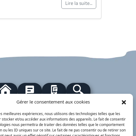
Lire la suite...
our à l'accueil
Actualités
PanneauPocket
Recherche
Gérer le consentement aux cookies
les meilleures expériences, nous utilisons des technologies telles que les
 stocker et/ou accéder aux informations des appareils. Le fait de consentir
Contacts
Plan du site
Mentions
Démarches
légales
ervice Public
ologies nous permettra de traiter des données telles que le comportement
n ou les ID uniques sur ce site. Le fait de ne pas consentir ou de retirer son
nimajine.com
- 2023
 peut avoir un effet négatif sur certaines caractéristiques et fonctions.