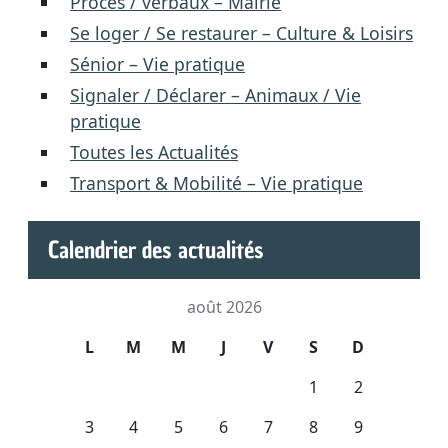
Procès / verbaux – Mairie
Se loger / Se restaurer – Culture & Loisirs
Sénior – Vie pratique
Signaler / Déclarer – Animaux / Vie
pratique
Toutes les Actualités
Transport & Mobilité – Vie pratique
Calendrier des actualités
août 2026
L
M
M
J
V
S
D
1
2
3
4
5
6
7
8
9