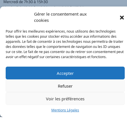
Mercredi de 7h30 à 15h30
Vendredi de 8h00 à 11h30 et de 14h00 à 15h30
Gérer le consentement aux
L'appel téléphonique reste à privilégier
cookies
Monsieur le Maire et les adjoints
reçoivent sur rendez-vous.
Pour offrir les meilleures expériences, nous utilisons des technologies
telles que les cookies pour stocker et/ou accéder aux informations des
appareils. Le fait de consentir à ces technologies nous permettra de traiter
des données telles que le comportement de navigation ou les ID uniques
Retour à l'accueil
Actualités
PanneauPocket
Recherche
sur ce site. Le fait de ne pas consentir ou de retirer son consentement peut
avoir un effet négatif sur certaines caractéristiques et fonctions.
Contacts
Plan du site
Mentions
Démarches
Accepter
légales
Service Public
®
onimajine.com
- 2023
Refuser
Correspondants de Presse :
Voir les préférences
LE PATRIOTE - Beaujolais Val de Saône :
Valérie BLET -
blet.valerie@orange.fr
- 06 84 05 04 01
Mentions Légales