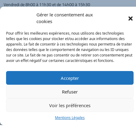
Vendredi de 8h00 à 11h30 et de 14h00 à 15h30
L'appel téléphonique reste à privilégier
Gérer le consentement aux
cookies
Monsieur le Maire et les adjoints
reçoivent sur rendez-vous.
Pour offrir les meilleures expériences, nous utilisons des technologies
telles que les cookies pour stocker et/ou accéder aux informations des
appareils. Le fait de consentir à ces technologies nous permettra de traiter
Retour à l'accueil
des données telles que le comportement de navigation ou les ID uniques
Actualités
PanneauPocket
Recherche
sur ce site. Le fait de ne pas consentir ou de retirer son consentement peut
avoir un effet négatif sur certaines caractéristiques et fonctions.
Contacts
Plan du site
Mentions
Démarches
légales
Service Public
Accepter
®
onimajine.com
- 2023
Refuser
Correspondants de Presse :
Voir les préférences
LE PATRIOTE - Beaujolais Val de Saône :
Valérie BLET -
blet.valerie@orange.fr
- 06 84 05 04 01
Mentions Légales