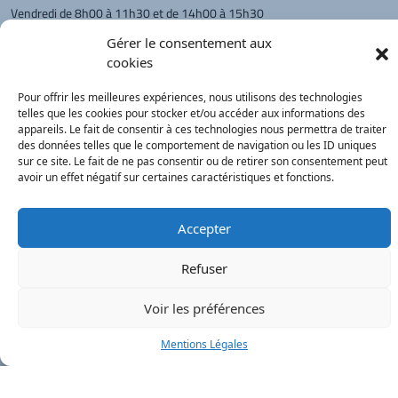
Vendredi de 8h00 à 11h30 et de 14h00 à 15h30
L'appel téléphonique reste à privilégier
Gérer le consentement aux
cookies
Monsieur le Maire et les adjoints
reçoivent sur rendez-vous.
Pour offrir les meilleures expériences, nous utilisons des technologies
telles que les cookies pour stocker et/ou accéder aux informations des
appareils. Le fait de consentir à ces technologies nous permettra de traiter
Retour à l'accueil
des données telles que le comportement de navigation ou les ID uniques
Actualités
PanneauPocket
Recherche
sur ce site. Le fait de ne pas consentir ou de retirer son consentement peut
avoir un effet négatif sur certaines caractéristiques et fonctions.
Contacts
Plan du site
Mentions
Démarches
légales
Service Public
Accepter
®
onimajine.com
- 2023
Refuser
Correspondants de Presse :
Voir les préférences
LE PATRIOTE - Beaujolais Val de Saône :
Valérie BLET -
blet.valerie@orange.fr
- 06 84 05 04 01
Mentions Légales