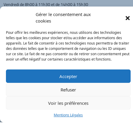
Vendredi de 8h00 à 11h30 et de 14h00 à 15h30
L'appel téléphonique reste à privilégier
Gérer le consentement aux
cookies
Monsieur le Maire et les adjoints
reçoivent sur rendez-vous.
Pour offrir les meilleures expériences, nous utilisons des technologies
telles que les cookies pour stocker et/ou accéder aux informations des
appareils. Le fait de consentir à ces technologies nous permettra de traiter
Retour à l'accueil
des données telles que le comportement de navigation ou les ID uniques
Actualités
PanneauPocket
Recherche
sur ce site. Le fait de ne pas consentir ou de retirer son consentement peut
avoir un effet négatif sur certaines caractéristiques et fonctions.
Contacts
Plan du site
Mentions
Démarches
légales
Service Public
Accepter
®
onimajine.com
- 2023
Refuser
Correspondants de Presse :
Voir les préférences
LE PATRIOTE - Beaujolais Val de Saône :
Valérie BLET -
blet.valerie@orange.fr
- 06 84 05 04 01
Mentions Légales