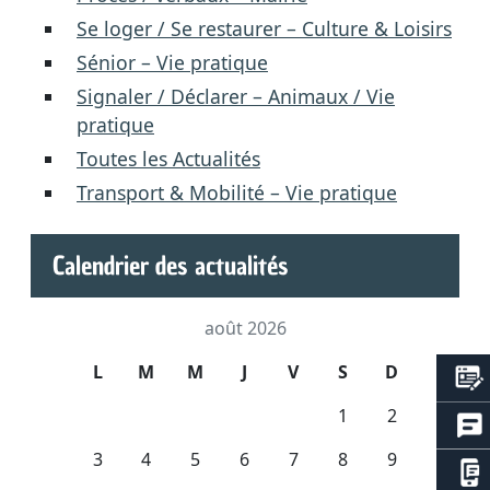
Se loger / Se restaurer – Culture & Loisirs
Sénior – Vie pratique
Signaler / Déclarer – Animaux / Vie
pratique
Toutes les Actualités
Transport & Mobilité – Vie pratique
Calendrier des actualités
août 2026
L
M
M
J
V
S
D
1
2
3
4
5
6
7
8
9