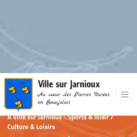
Ville sur Jarnioux
Au coeur des Pierres Dorées
en Beaujolais
À Ville sur Jarnioux - Sports & loisir /
Culture & Loisirs