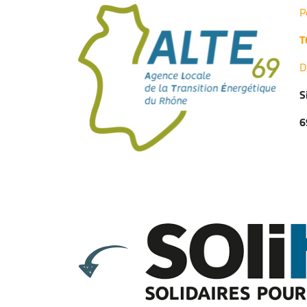
P
T
D
S
6