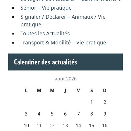
Sénior – Vie pratique
Signaler / Déclarer – Animaux / Vie
pratique
Toutes les Actualités
Transport & Mobilité – Vie pratique
Calendrier des actualités
août 2026
L
M
M
J
V
S
D
1
2
3
4
5
6
7
8
9
10
11
12
13
14
15
16