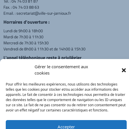
Tel. :
04 74 03 81 87
Fax. : 04 74 03 88 63
Email. :
secretariat@ville-sur-jarnioux.fr
Horraires d'ouverture :
Lundi de 9h00 à 18h00
Mardi de 7h30 à 11h30
Mercredi de 7h30 à 15h30
Vendredi de 8h00 à 11h30 et de 14h00 à 15h30
L'appel téléphonique reste à privilégier
Monsieur le Maire et les adjoints
Gérer le consentement aux
reçoivent sur rendez-vous.
cookies
Pour offrir les meilleures expériences, nous utilisons des technologies
telles que les cookies pour stocker et/ou accéder aux informations des
Retour à l'accueil
Actualités
PanneauPocket
Recherche
appareils. Le fait de consentir à ces technologies nous permettra de traiter
des données telles que le comportement de navigation ou les ID uniques
sur ce site. Le fait de ne pas consentir ou de retirer son consentement peut
avoir un effet négatif sur certaines caractéristiques et fonctions.
Contacts
Plan du site
Mentions
Démarches
légales
Service Public
®
onimajine.com
- 2023
Accepter