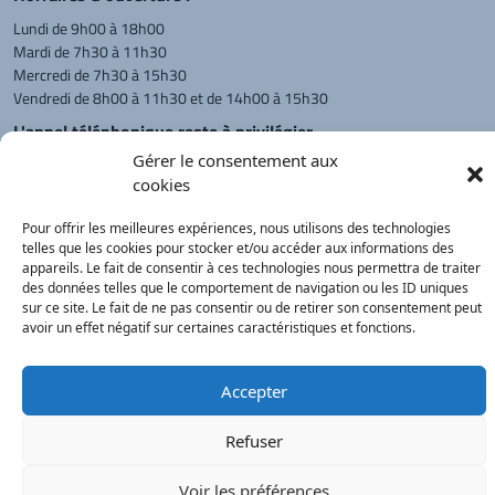
Lundi de 9h00 à 18h00
Mardi de 7h30 à 11h30
Mercredi de 7h30 à 15h30
Vendredi de 8h00 à 11h30 et de 14h00 à 15h30
L'appel téléphonique reste à privilégier
Gérer le consentement aux
Monsieur le Maire et les adjoints
cookies
reçoivent sur rendez-vous.
Pour offrir les meilleures expériences, nous utilisons des technologies
telles que les cookies pour stocker et/ou accéder aux informations des
Retour à l'accueil
Actualités
PanneauPocket
Recherche
appareils. Le fait de consentir à ces technologies nous permettra de traiter
des données telles que le comportement de navigation ou les ID uniques
sur ce site. Le fait de ne pas consentir ou de retirer son consentement peut
avoir un effet négatif sur certaines caractéristiques et fonctions.
Contacts
Plan du site
Mentions
Démarches
légales
Service Public
®
onimajine.com
- 2023
Accepter
Correspondants de Presse :
Refuser
LE PATRIOTE - Beaujolais Val de Saône :
Voir les préférences