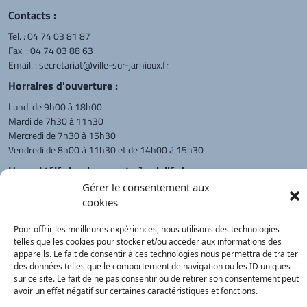
Contacts :
Tel. :
04 74 03 81 87
Fax. : 04 74 03 88 63
Email. :
secretariat@ville-sur-jarnioux.fr
Horraires d'ouverture :
Lundi de 9h00 à 18h00
Mardi de 7h30 à 11h30
Mercredi de 7h30 à 15h30
Vendredi de 8h00 à 11h30 et de 14h00 à 15h30
L'appel téléphonique reste à privilégier
Gérer le consentement aux
Monsieur le Maire et les adjoints
cookies
reçoivent sur rendez-vous.
Pour offrir les meilleures expériences, nous utilisons des technologies
telles que les cookies pour stocker et/ou accéder aux informations des
Retour à l'accueil
Actualités
PanneauPocket
Recherche
appareils. Le fait de consentir à ces technologies nous permettra de traiter
des données telles que le comportement de navigation ou les ID uniques
sur ce site. Le fait de ne pas consentir ou de retirer son consentement peut
avoir un effet négatif sur certaines caractéristiques et fonctions.
Contacts
Plan du site
Mentions
Démarches
légales
Service Public