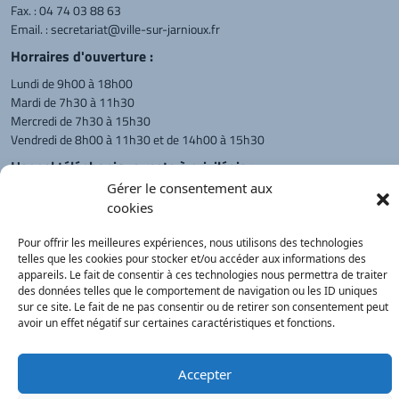
Fax. : 04 74 03 88 63
Email. :
secretariat@ville-sur-jarnioux.fr
Horraires d'ouverture :
Lundi de 9h00 à 18h00
Mardi de 7h30 à 11h30
Mercredi de 7h30 à 15h30
Vendredi de 8h00 à 11h30 et de 14h00 à 15h30
L'appel téléphonique reste à privilégier
Gérer le consentement aux
Monsieur le Maire et les adjoints
cookies
reçoivent sur rendez-vous.
Pour offrir les meilleures expériences, nous utilisons des technologies
telles que les cookies pour stocker et/ou accéder aux informations des
Retour à l'accueil
Actualités
PanneauPocket
Recherche
appareils. Le fait de consentir à ces technologies nous permettra de traiter
des données telles que le comportement de navigation ou les ID uniques
sur ce site. Le fait de ne pas consentir ou de retirer son consentement peut
avoir un effet négatif sur certaines caractéristiques et fonctions.
Contacts
Plan du site
Mentions
Démarches
légales
Service Public
Accepter
®
onimajine.com
- 2023