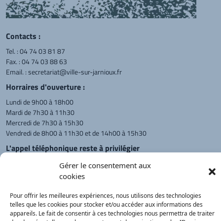
Contacts :
Tel. :
04 74 03 81 87
Fax. : 04 74 03 88 63
Email. :
secretariat@ville-sur-jarnioux.fr
Horraires d'ouverture :
Lundi de 9h00 à 18h00
Mardi de 7h30 à 11h30
Mercredi de 7h30 à 15h30
Vendredi de 8h00 à 11h30 et de 14h00 à 15h30
L'appel téléphonique reste à privilégier
Monsieur le Maire et les adjoints
Gérer le consentement aux
reçoivent sur rendez-vous.
cookies
Pour offrir les meilleures expériences, nous utilisons des technologies
telles que les cookies pour stocker et/ou accéder aux informations des
Retour à l'accueil
Actualités
PanneauPocket
Recherche
appareils. Le fait de consentir à ces technologies nous permettra de traiter