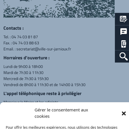
Contacts :
Tel. :
04 74 03 81 87
Fax. : 04 74 03 88 63
Email. :
secretariat@ville-sur-jarnioux.fr
Horraires d'ouverture :
Lundi de 9h00 à 18h00
Mardi de 7h30 à 11h30
Mercredi de 7h30 à 15h30
Vendredi de 8h00 à 11h30 et de 14h00 à 15h30
L'appel téléphonique reste à privilégier
Monsieur le Maire et les adjoints
reçoivent sur rendez-vous.
Gérer le consentement aux
cookies
Pour offrir les meilleures expériences, nous utilisons des technologies
Retour à l'accueil
Actualités
PanneauPocket
Recherche