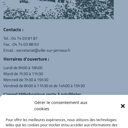
Contacts :
Tel. :
04 74 03 81 87
Fax. : 04 74 03 88 63
Email. :
secretariat@ville-sur-jarnioux.fr
Horraires d'ouverture :
Lundi de 9h00 à 18h00
Mardi de 7h30 à 11h30
Mercredi de 7h30 à 15h30
Vendredi de 8h00 à 11h30 et de 14h00 à 15h30
L'appel téléphonique reste à privilégier
Gérer le consentement aux
Monsieur le Maire et les adjoints
cookies
reçoivent sur rendez-vous.
Pour offrir les meilleures expériences, nous utilisons des technologies
telles que les cookies pour stocker et/ou accéder aux informations des
Retour à l'accueil
Actualités
PanneauPocket
Recherche