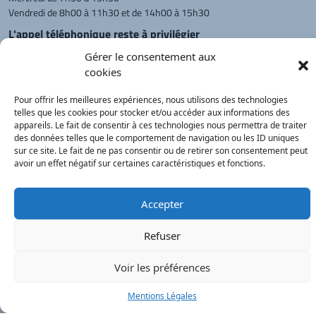
Vendredi de 8h00 à 11h30 et de 14h00 à 15h30
L'appel téléphonique reste à privilégier
Monsieur le Maire et les adjoints
Gérer le consentement aux
reçoivent sur rendez-vous.
cookies
Pour offrir les meilleures expériences, nous utilisons des technologies
telles que les cookies pour stocker et/ou accéder aux informations des
Retour à l'accueil
Actualités
PanneauPocket
Recherche
appareils. Le fait de consentir à ces technologies nous permettra de traiter
des données telles que le comportement de navigation ou les ID uniques
sur ce site. Le fait de ne pas consentir ou de retirer son consentement peut
avoir un effet négatif sur certaines caractéristiques et fonctions.
Contacts
Plan du site
Mentions
Démarches
légales
Service Public
®
onimajine.com
- 2023
Accepter
Correspondants de Presse :
Refuser
LE PATRIOTE - Beaujolais Val de Saône :
Voir les préférences
Valérie BLET -
blet.valerie@orange.fr
- 06 84 05 04 01
Mentions Légales