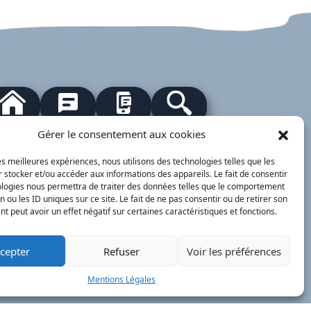
our à l'accueil
Actualités
PanneauPocket
Recherche
Gérer le consentement aux cookies
les meilleures expériences, nous utilisons des technologies telles que les
Contacts
Plan du site
Mentions
Démarches
 stocker et/ou accéder aux informations des appareils. Le fait de consentir
légales
ervice Public
ologies nous permettra de traiter des données telles que le comportement
n ou les ID uniques sur ce site. Le fait de ne pas consentir ou de retirer son
nimajine.com
- 2023
 peut avoir un effet négatif sur certaines caractéristiques et fonctions.
respondants de Presse :
cepter
Refuser
Voir les préférences
 PATRIOTE - Beaujolais Val de Saône :
lérie BLET -
blet.valerie@orange.fr
- 06 84 05
Mentions Légales
 01