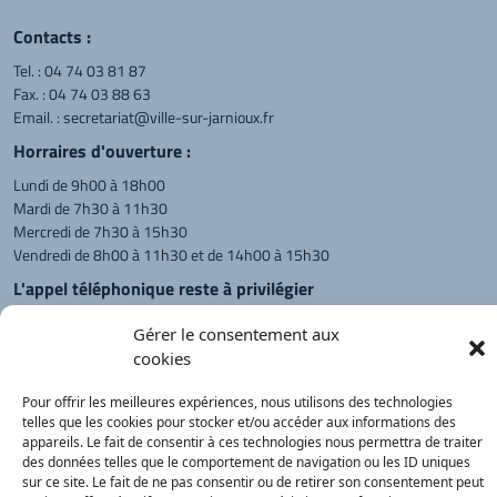
Contacts :
Tel. :
04 74 03 81 87
Fax. : 04 74 03 88 63
Email. :
secretariat@ville-sur-jarnioux.fr
Horraires d'ouverture :
Lundi de 9h00 à 18h00
Mardi de 7h30 à 11h30
Mercredi de 7h30 à 15h30
Vendredi de 8h00 à 11h30 et de 14h00 à 15h30
L'appel téléphonique reste à privilégier
Monsieur le Maire et les adjoints
Gérer le consentement aux
reçoivent sur rendez-vous.
cookies
Pour offrir les meilleures expériences, nous utilisons des technologies
Retour à l'accueil
Actualités
PanneauPocket
Recherche
telles que les cookies pour stocker et/ou accéder aux informations des
appareils. Le fait de consentir à ces technologies nous permettra de traiter
des données telles que le comportement de navigation ou les ID uniques
sur ce site. Le fait de ne pas consentir ou de retirer son consentement peut
Contacts
Plan du site
Mentions