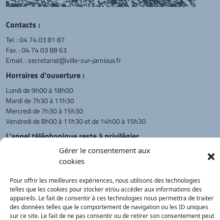
Contacts :
Tel. :
04 74 03 81 87
Fax. : 04 74 03 88 63
Email. :
secretariat@ville-sur-jarnioux.fr
Horraires d'ouverture :
Lundi de 9h00 à 18h00
Mardi de 7h30 à 11h30
Mercredi de 7h30 à 15h30
Vendredi de 8h00 à 11h30 et de 14h00 à 15h30
L'appel téléphonique reste à privilégier
Gérer le consentement aux
Monsieur le Maire et les adjoints
reçoivent sur rendez-vous.
cookies
Pour offrir les meilleures expériences, nous utilisons des technologies
telles que les cookies pour stocker et/ou accéder aux informations des
Retour à l'accueil
Actualités
PanneauPocket
Recherche
appareils. Le fait de consentir à ces technologies nous permettra de traiter
des données telles que le comportement de navigation ou les ID uniques
sur ce site. Le fait de ne pas consentir ou de retirer son consentement peut