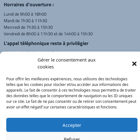
Horraires d'ouverture :
Lundi de 9h00 à 18h00
Mardi de 7h30 à 11h30
Mercredi de 7h30 à 15h30
Vendredi de 8h00 à 11h30 et de 14h00 à 15h30
L'appel téléphonique reste à privilégier
Monsieur le Maire et les adjoints
reçoivent sur rendez-vous.
Gérer le consentement aux
cookies
Pour offrir les meilleures expériences, nous utilisons des technologies
Retour à l'accueil
Actualités
PanneauPocket
Recherche
telles que les cookies pour stocker et/ou accéder aux informations des
appareils. Le fait de consentir à ces technologies nous permettra de traiter
des données telles que le comportement de navigation ou les ID uniques
sur ce site. Le fait de ne pas consentir ou de retirer son consentement peut
Contacts
Plan du site
Mentions
Démarches
légales
Service Public
avoir un effet négatif sur certaines caractéristiques et fonctions.
®
onimajine.com
- 2023
Accepter
Correspondants de Presse :
Refuser