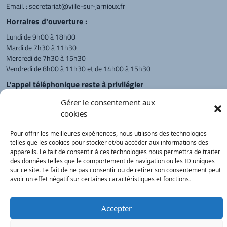
Email. :
secretariat@ville-sur-jarnioux.fr
Horraires d'ouverture :
Lundi de 9h00 à 18h00
Mardi de 7h30 à 11h30
Mercredi de 7h30 à 15h30
Vendredi de 8h00 à 11h30 et de 14h00 à 15h30
L'appel téléphonique reste à privilégier
Monsieur le Maire et les adjoints
Gérer le consentement aux
reçoivent sur rendez-vous.
cookies
Pour offrir les meilleures expériences, nous utilisons des technologies
telles que les cookies pour stocker et/ou accéder aux informations des
Retour à l'accueil
Actualités
PanneauPocket
Recherche
appareils. Le fait de consentir à ces technologies nous permettra de traiter
des données telles que le comportement de navigation ou les ID uniques
sur ce site. Le fait de ne pas consentir ou de retirer son consentement peut
avoir un effet négatif sur certaines caractéristiques et fonctions.
Contacts
Plan du site
Mentions
Démarches
légales
Service Public
®
onimajine.com
- 2023
Accepter
Correspondants de Presse :