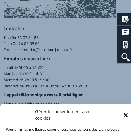
Contacts :
Tel. :
04 74 03 81 87
Fax. : 04 74 03 88 63
Email. :
secretariat@ville-sur-jarnioux.fr
Horraires d'ouverture :
Lundi de 9h00 à 18h00
Mardi de 7h30 à 11h30
Mercredi de 7h30 à 15h30
Vendredi de 8h00 à 11h30 et de 14h00 à 15h30
L'appel téléphonique reste à privilégier
Monsieur le Maire et les adjoints
reçoivent sur rendez-vous.
Gérer le consentement aux
cookies
Pour offrir les meilleures expériences, nous utilisons des technologies
Retour à l'accueil
Actualités
PanneauPocket
Recherche