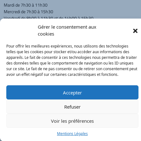
Mardi de 7h30 à 11h30
Mercredi de 7h30 à 15h30
Vendredi de 8h00 à 11h30 et de 14h00 à 15h30
Gérer le consentement aux
L'appel téléphonique reste à privilégier
cookies
Monsieur le Maire et les adjoints
reçoivent sur rendez-vous.
Pour offrir les meilleures expériences, nous utilisons des technologies
telles que les cookies pour stocker et/ou accéder aux informations des
appareils. Le fait de consentir à ces technologies nous permettra de traiter
des données telles que le comportement de navigation ou les ID uniques
Retour à l'accueil
Actualités
PanneauPocket
Recherche
sur ce site. Le fait de ne pas consentir ou de retirer son consentement peut
avoir un effet négatif sur certaines caractéristiques et fonctions.
Contacts
Plan du site
Mentions
Démarches
légales
Service Public
Accepter
®
onimajine.com
- 2023
Refuser
Correspondants de Presse :
Voir les préférences
LE PATRIOTE - Beaujolais Val de Saône :
Valérie BLET -
blet.valerie@orange.fr
- 06 84 05 04 01
Mentions Légales