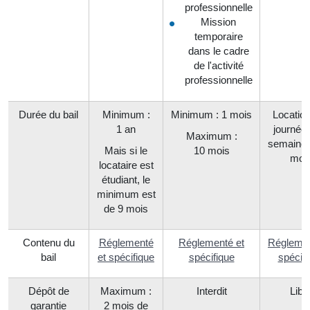
professionnelle
Mission
temporaire
dans le cadre
de l'activité
professionnelle
Durée du bail
Minimum :
Minimum : 1 mois
Location
1 an
journée,
Maximum :
semaine 
Mais si le
10 mois
moi
locataire est
étudiant, le
minimum est
de 9 mois
Contenu du
Réglementé
Réglementé et
Réglemen
bail
et spécifique
spécifique
spécifi
Dépôt de
Maximum :
Interdit
Libr
garantie
2 mois de