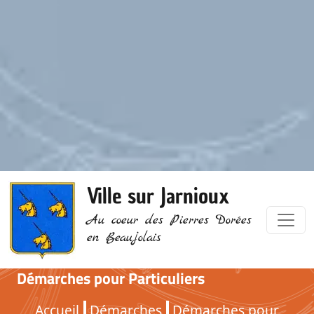
Ville sur Jarnioux
Au coeur des Pierres Dorées
en Beaujolais
Démarches pour Particuliers
Accueil
Démarches
Démarches pour