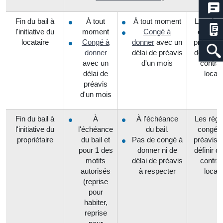
Fin du bail à
À tout
À tout moment
Les règl
l'initiative du
moment
Congé à
congé e
locataire
Congé à
donner
avec un
préavis s
donner
délai de préavis
définir d
avec un
d'un mois
contrat
délai de
locati
préavis
d'un mois
Fin du bail à
À
À l'échéance
Les règl
l'initiative du
l'échéance
du bail.
congé e
propriétaire
du bail et
Pas de congé à
préavis s
pour 1 des
donner ni de
définir d
motifs
délai de préavis
contrat
autorisés
à respecter
locati
(reprise
pour
habiter,
reprise