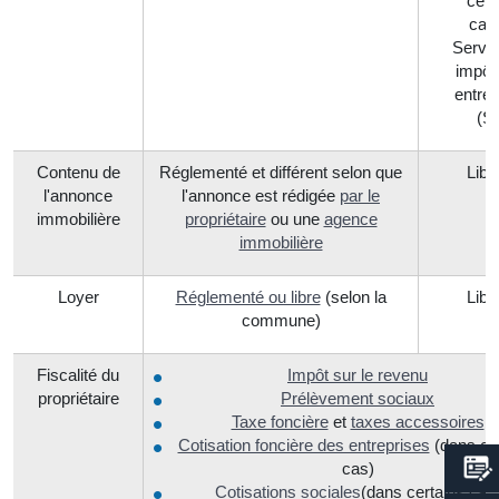
cert
cas,
Servi
impôt
entrep
(SI
Contenu de
Réglementé et différent selon que
Libr
l'annonce
l'annonce est rédigée
par le
immobilière
propriétaire
ou une
agence
immobilière
Loyer
Réglementé ou libre
(selon la
Libr
commune)
Fiscalité du
Impôt sur le revenu
propriétaire
Prélèvement sociaux
Taxe foncière
et
taxes accessoires
Cotisation foncière des entreprises
(dans cer
cas)
Cotisations sociales
(dans certains cas