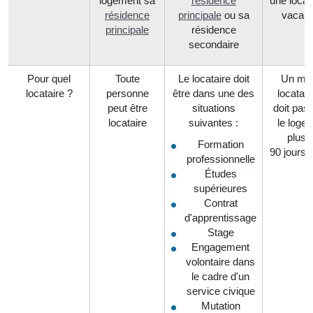
logement sa
résidence
une locat
résidence
principale
ou sa
vacan
principale
résidence
secondaire
Pour quel
Toute
Le locataire doit
Un m
locataire ?
personne
être dans une des
locatair
peut être
situations
doit pas 
locataire
suivantes :
le loge
plus 
Formation
90 jours 
professionnelle
Études
supérieures
Contrat
d'apprentissage
Stage
Engagement
volontaire dans
le cadre d'un
service civique
Mutation