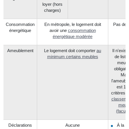
loyer (hors
charges)
Consommation
En métropole, le logement doit
Pas de l
énergétique
avoir une
consommation
énergétique modérée
Ameublement
Le logement doit comporter
au
Il n'exis
minimum certains meubles
de liste
meubl
obligato
Mai
l'ameubl
est 1 
critères p
classeme
meub
(faculta
Déclarations
Aucune
À la ma