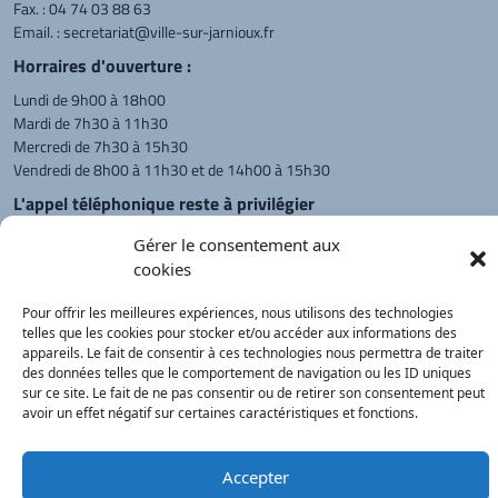
Fax. : 04 74 03 88 63
Email. :
secretariat@ville-sur-jarnioux.fr
Horraires d'ouverture :
Lundi de 9h00 à 18h00
Mardi de 7h30 à 11h30
Mercredi de 7h30 à 15h30
Vendredi de 8h00 à 11h30 et de 14h00 à 15h30
L'appel téléphonique reste à privilégier
Monsieur le Maire et les adjoints
Gérer le consentement aux
reçoivent sur rendez-vous.
cookies
Pour offrir les meilleures expériences, nous utilisons des technologies
telles que les cookies pour stocker et/ou accéder aux informations des
Retour à l'accueil
Actualités
PanneauPocket
Recherche
appareils. Le fait de consentir à ces technologies nous permettra de traiter
des données telles que le comportement de navigation ou les ID uniques
sur ce site. Le fait de ne pas consentir ou de retirer son consentement peut
avoir un effet négatif sur certaines caractéristiques et fonctions.
Contacts
Plan du site
Mentions
Démarches
légales
Service Public
®
onimajine.com
- 2023
Accepter