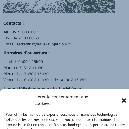
Contacts :
Tel. :
04 74 03 81 87
Fax. : 04 74 03 88 63
Email. :
secretariat@ville-sur-jarnioux.fr
Horraires d'ouverture :
Lundi de 9h00 à 18h00
Mardi de 7h30 à 11h30
Mercredi de 7h30 à 15h30
Vendredi de 8h00 à 11h30 et de 14h00 à 15h30
L'appel téléphonique reste à privilégier
Gérer le consentement aux
Monsieur le Maire et les adjoints
reçoivent sur rendez-vous.
cookies
Pour offrir les meilleures expériences, nous utilisons des technologies
telles que les cookies pour stocker et/ou accéder aux informations des
Retour à l'accueil
Actualités
PanneauPocket
Recherche
appareils. Le fait de consentir à ces technologies nous permettra de traiter