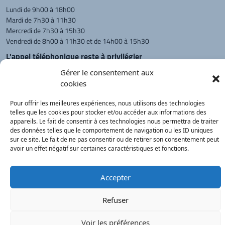
Lundi de 9h00 à 18h00
Mardi de 7h30 à 11h30
Mercredi de 7h30 à 15h30
Vendredi de 8h00 à 11h30 et de 14h00 à 15h30
L'appel téléphonique reste à privilégier
Monsieur le Maire et les adjoints
Gérer le consentement aux
reçoivent sur rendez-vous.
cookies
Pour offrir les meilleures expériences, nous utilisons des technologies
telles que les cookies pour stocker et/ou accéder aux informations des
Retour à l'accueil
Actualités
PanneauPocket
Recherche
appareils. Le fait de consentir à ces technologies nous permettra de traiter
des données telles que le comportement de navigation ou les ID uniques
sur ce site. Le fait de ne pas consentir ou de retirer son consentement peut
avoir un effet négatif sur certaines caractéristiques et fonctions.
Contacts
Plan du site
Mentions
Démarches
légales
Service Public
®
onimajine.com
- 2023
Accepter
Correspondants de Presse :
Refuser
LE PATRIOTE - Beaujolais Val de Saône :
Voir les préférences
Valérie BLET -
blet.valerie@orange.fr
- 06 84 05 04 01