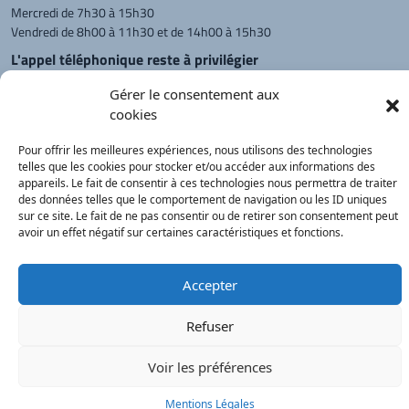
Mercredi de 7h30 à 15h30
Vendredi de 8h00 à 11h30 et de 14h00 à 15h30
L'appel téléphonique reste à privilégier
Monsieur le Maire et les adjoints
Gérer le consentement aux
reçoivent sur rendez-vous.
cookies
Pour offrir les meilleures expériences, nous utilisons des technologies
telles que les cookies pour stocker et/ou accéder aux informations des
Retour à l'accueil
Actualités
PanneauPocket
Recherche
appareils. Le fait de consentir à ces technologies nous permettra de traiter
des données telles que le comportement de navigation ou les ID uniques
sur ce site. Le fait de ne pas consentir ou de retirer son consentement peut
avoir un effet négatif sur certaines caractéristiques et fonctions.
Contacts
Plan du site
Mentions
Démarches
légales
Service Public
®
onimajine.com
- 2023
Accepter
Correspondants de Presse :
Refuser
LE PATRIOTE - Beaujolais Val de Saône :
Valérie BLET -
blet.valerie@orange.fr
- 06 84 05 04 01
Voir les préférences
Mentions Légales