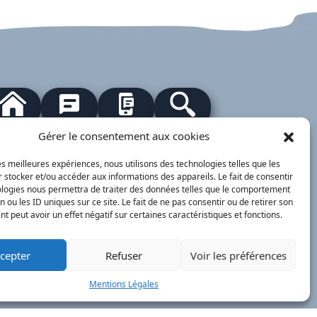
our à l'accueil
Actualités
PanneauPocket
Recherche
Gérer le consentement aux cookies
les meilleures expériences, nous utilisons des technologies telles que les
Contacts
Plan du site
Mentions
Démarches
 stocker et/ou accéder aux informations des appareils. Le fait de consentir
légales
ervice Public
ologies nous permettra de traiter des données telles que le comportement
n ou les ID uniques sur ce site. Le fait de ne pas consentir ou de retirer son
nimajine.com
- 2023
 peut avoir un effet négatif sur certaines caractéristiques et fonctions.
respondants de Presse :
cepter
Refuser
Voir les préférences
 PATRIOTE - Beaujolais Val de Saône :
lérie BLET -
blet.valerie@orange.fr
- 06 84 05
Mentions Légales
 01