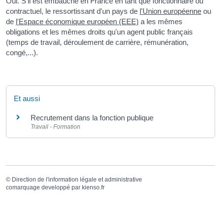
Oui. S'il est embauché en France en tant que fonctionnaire ou
contractuel, le ressortissant d'un pays de
l'Union européenne
ou
de
l'Espace économique européen (EEE)
a les mêmes
obligations et les mêmes droits qu'un agent public français
(temps de travail, déroulement de carrière, rémunération,
congé,...).
Et aussi
Recrutement dans la fonction publique
Travail - Formation
©
Direction de l'information légale et administrative
comarquage developpé par
kienso.fr