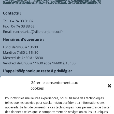
Contacts :
Tel. :
04 74 03 81 87
Fax. : 04 74 03 88 63
Email. :
secretariat@ville-sur-jarnioux.fr
Horraires d'ouverture :
Lundi de 9h00 à 18h00
Mardi de 7h30 à 11h30
Mercredi de 7h30 à 15h30
Vendredi de 8h00 à 11h30 et de 14h00 à 15h30
L'appel téléphonique reste à privilégier
Monsieur le Maire et les adjoints
Gérer le consentement aux
reçoivent sur rendez-vous.
cookies
Pour offrir les meilleures expériences, nous utilisons des technologies
Retour à l'accueil
Actualités
PanneauPocket
Recherche
telles que les cookies pour stocker et/ou accéder aux informations des
appareils. Le fait de consentir à ces technologies nous permettra de traiter
des données telles que le comportement de navigation ou les ID uniques