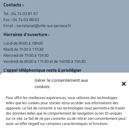
Contacts :
Tel. :
04 74 03 81 87
Fax. : 04 74 03 88 63
Email. :
secretariat@ville-sur-jarnioux.fr
Horraires d'ouverture :
Lundi de 9h00 à 18h00
Mardi de 7h30 à 11h30
Mercredi de 7h30 à 15h30
Vendredi de 8h00 à 11h30 et de 14h00 à 15h30
L'appel téléphonique reste à privilégier
Monsieur le Maire et les adjoints
Gérer le consentement aux
reçoivent sur rendez-vous.
cookies
Pour offrir les meilleures expériences, nous utilisons des technologies
telles que les cookies pour stocker et/ou accéder aux informations des
Retour à l'accueil
Actualités
PanneauPocket
Recherche
appareils. Le fait de consentir à ces technologies nous permettra de traiter
des données telles que le comportement de navigation ou les ID uniques
sur ce site. Le fait de ne pas consentir ou de retirer son consentement peut
avoir un effet négatif sur certaines caractéristiques et fonctions.
Contacts
Plan du site
Mentions
Démarches
légales
Service Public