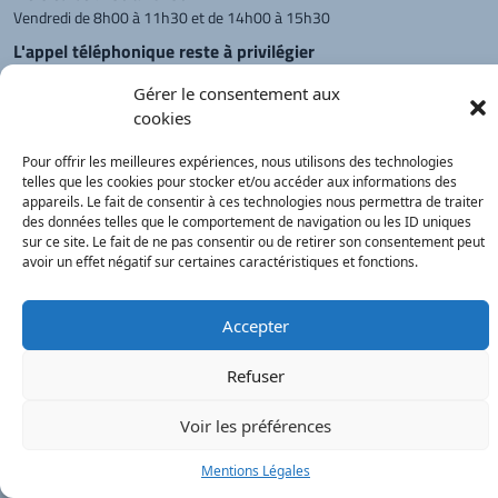
Vendredi de 8h00 à 11h30 et de 14h00 à 15h30
L'appel téléphonique reste à privilégier
Monsieur le Maire et les adjoints
Gérer le consentement aux
reçoivent sur rendez-vous.
cookies
Pour offrir les meilleures expériences, nous utilisons des technologies
telles que les cookies pour stocker et/ou accéder aux informations des
Retour à l'accueil
Actualités
PanneauPocket
Recherche
appareils. Le fait de consentir à ces technologies nous permettra de traiter
des données telles que le comportement de navigation ou les ID uniques
sur ce site. Le fait de ne pas consentir ou de retirer son consentement peut
avoir un effet négatif sur certaines caractéristiques et fonctions.
Contacts
Plan du site
Mentions
Démarches
légales
Service Public
®
onimajine.com
- 2023
Accepter
Correspondants de Presse :
Refuser
LE PATRIOTE - Beaujolais Val de Saône :
Valérie BLET -
blet.valerie@orange.fr
- 06 84 05 04 01
Voir les préférences
Mentions Légales