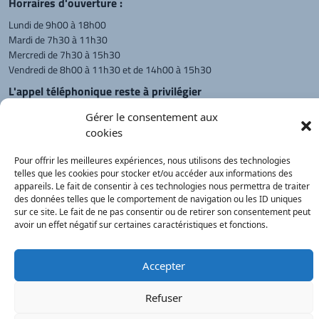
Horraires d'ouverture :
Lundi de 9h00 à 18h00
Mardi de 7h30 à 11h30
Mercredi de 7h30 à 15h30
Vendredi de 8h00 à 11h30 et de 14h00 à 15h30
L'appel téléphonique reste à privilégier
Monsieur le Maire et les adjoints
Gérer le consentement aux
reçoivent sur rendez-vous.
cookies
Pour offrir les meilleures expériences, nous utilisons des technologies
telles que les cookies pour stocker et/ou accéder aux informations des
Retour à l'accueil
Actualités
PanneauPocket
Recherche
appareils. Le fait de consentir à ces technologies nous permettra de traiter
des données telles que le comportement de navigation ou les ID uniques
sur ce site. Le fait de ne pas consentir ou de retirer son consentement peut
avoir un effet négatif sur certaines caractéristiques et fonctions.
Contacts
Plan du site
Mentions
Démarches
légales
Service Public
®
onimajine.com
- 2023
Accepter
Correspondants de Presse :
Refuser
LE PATRIOTE - Beaujolais Val de Saône :