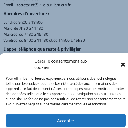
Email. :
secretariat@ville-sur-jarnioux.fr
Horraires d'ouverture :
Lundi de 9h00 à 18h00
Mardi de 7h30 à 11h30
Mercredi de 7h30 à 15h30
Vendredi de 8h00 à 11h30 et de 14h00 à 15h30
L'appel téléphonique reste à privilégier
Monsieur le Maire et les adjoints
Gérer le consentement aux
reçoivent sur rendez-vous.
cookies
Pour offrir les meilleures expériences, nous utilisons des technologies
Retour à l'accueil
Actualités
PanneauPocket
Recherche
telles que les cookies pour stocker et/ou accéder aux informations des
appareils. Le fait de consentir à ces technologies nous permettra de traiter
des données telles que le comportement de navigation ou les ID uniques
sur ce site. Le fait de ne pas consentir ou de retirer son consentement peut
Contacts
Plan du site
Mentions
Démarches
avoir un effet négatif sur certaines caractéristiques et fonctions.
légales
Service Public
®
onimajine.com
- 2023
Accepter
Correspondants de Presse :