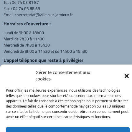
Tel. :
04 74 03 81 87
Fax. : 04 74 03 88 63
Email. :
secretariat@ville-sur-jarnioux.fr
Horraires d'ouverture :
Lundi de 9h00 à 18h00
Mardi de 7h30 à 11h30
Mercredi de 7h30 à 15h30
Vendredi de 8h00 à 11h30 et de 14h00 à 15h30
L'appel téléphonique reste à privilégier
Monsieur le Maire et les adjoints
Gérer le consentement aux
reçoivent sur rendez-vous.
cookies
Pour offrir les meilleures expériences, nous utilisons des technologies
Retour à l'accueil
Actualités
PanneauPocket
Recherche
telles que les cookies pour stocker et/ou accéder aux informations des
appareils. Le fait de consentir à ces technologies nous permettra de traiter
des données telles que le comportement de navigation ou les ID uniques
sur ce site. Le fait de ne pas consentir ou de retirer son consentement peut
Contacts
Plan du site
Mentions
Démarches
avoir un effet négatif sur certaines caractéristiques et fonctions.
légales
Service Public
®
onimajine.com
- 2023