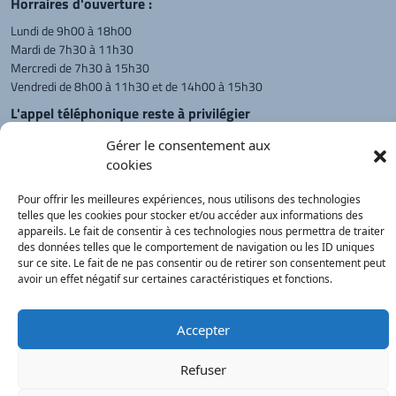
Horraires d'ouverture :
Lundi de 9h00 à 18h00
Mardi de 7h30 à 11h30
Mercredi de 7h30 à 15h30
Vendredi de 8h00 à 11h30 et de 14h00 à 15h30
L'appel téléphonique reste à privilégier
Monsieur le Maire et les adjoints
Gérer le consentement aux
reçoivent sur rendez-vous.
cookies
Pour offrir les meilleures expériences, nous utilisons des technologies
telles que les cookies pour stocker et/ou accéder aux informations des
Retour à l'accueil
Actualités
PanneauPocket
Recherche
appareils. Le fait de consentir à ces technologies nous permettra de traiter
des données telles que le comportement de navigation ou les ID uniques
sur ce site. Le fait de ne pas consentir ou de retirer son consentement peut
avoir un effet négatif sur certaines caractéristiques et fonctions.
Contacts
Plan du site
Mentions
Démarches
légales
Service Public
®
onimajine.com
- 2023
Accepter
Correspondants de Presse :
Refuser
LE PATRIOTE - Beaujolais Val de Saône :