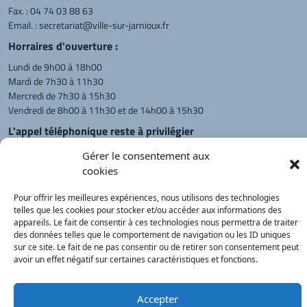
Fax. : 04 74 03 88 63
Email. :
secretariat@ville-sur-jarnioux.fr
Horraires d'ouverture :
Lundi de 9h00 à 18h00
Mardi de 7h30 à 11h30
Mercredi de 7h30 à 15h30
Vendredi de 8h00 à 11h30 et de 14h00 à 15h30
L'appel téléphonique reste à privilégier
Monsieur le Maire et les adjoints
Gérer le consentement aux
reçoivent sur rendez-vous.
cookies
Pour offrir les meilleures expériences, nous utilisons des technologies
telles que les cookies pour stocker et/ou accéder aux informations des
Retour à l'accueil
Actualités
PanneauPocket
Recherche
appareils. Le fait de consentir à ces technologies nous permettra de traiter
des données telles que le comportement de navigation ou les ID uniques
sur ce site. Le fait de ne pas consentir ou de retirer son consentement peut
avoir un effet négatif sur certaines caractéristiques et fonctions.
Contacts
Plan du site
Mentions
Démarches
légales
Service Public
®
onimajine.com
- 2023
Accepter