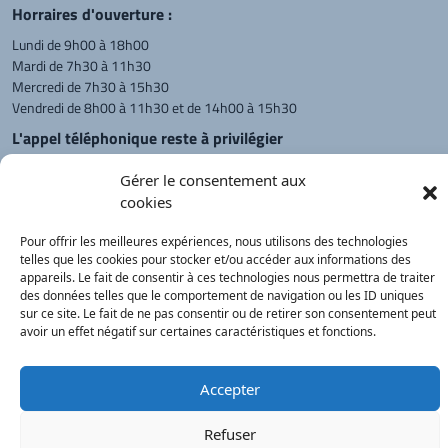
Horraires d'ouverture :
Lundi de 9h00 à 18h00
Mardi de 7h30 à 11h30
Mercredi de 7h30 à 15h30
Vendredi de 8h00 à 11h30 et de 14h00 à 15h30
L'appel téléphonique reste à privilégier
Monsieur le Maire et les adjoints
Gérer le consentement aux
reçoivent sur rendez-vous.
cookies
Pour offrir les meilleures expériences, nous utilisons des technologies
Retour à l'accueil
Actualités
PanneauPocket
Recherche
telles que les cookies pour stocker et/ou accéder aux informations des
appareils. Le fait de consentir à ces technologies nous permettra de traiter
des données telles que le comportement de navigation ou les ID uniques
sur ce site. Le fait de ne pas consentir ou de retirer son consentement peut
Contacts
Plan du site
Mentions
Démarches
avoir un effet négatif sur certaines caractéristiques et fonctions.
légales
Service Public
®
onimajine.com
- 2023
Accepter
Correspondants de Presse :
Refuser