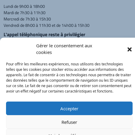
Lundi de 9h00 à 18h00
Mardi de 7h30 à 11h30
Mercredi de 7h30 à 15h30
Vendredi de 8h00 à 11h30 et de 14h00 à 15h30
L'appel téléphonique reste à privilégier
Monsieur le Maire et les adjoints
Gérer le consentement aux
reçoivent sur rendez-vous.
cookies
Pour offrir les meilleures expériences, nous utilisons des technologies
telles que les cookies pour stocker et/ou accéder aux informations des
Retour à l'accueil
Actualités
PanneauPocket
Recherche
appareils. Le fait de consentir à ces technologies nous permettra de traiter
des données telles que le comportement de navigation ou les ID uniques
sur ce site. Le fait de ne pas consentir ou de retirer son consentement peut
avoir un effet négatif sur certaines caractéristiques et fonctions.
Contacts
Plan du site
Mentions
Démarches
légales
Service Public
®
onimajine.com
- 2023
Accepter
Correspondants de Presse :
Refuser
LE PATRIOTE - Beaujolais Val de Saône :
Valérie BLET -
blet.valerie@orange.fr
- 06 84 05 04 01