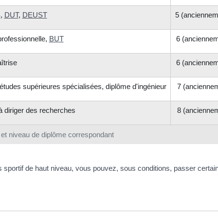
S
,
DUT
,
DEUST
5 (ancienneme
professionnelle,
BUT
6 (anciennem
îtrise
6 (anciennem
études supérieures spécialisées, diplôme d'ingénieur
7 (anciennem
 à diriger des recherches
8 (anciennem
 et niveau de diplôme correspondant
 sportif de haut niveau, vous pouvez, sous conditions, passer certa