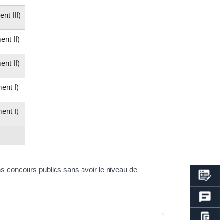
nt III)
ent II)
ent II)
ent I)
ent I)
ins
concours publics
sans avoir le niveau de