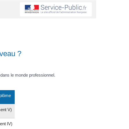
iveau ?
dans le monde professionnel.
iplôme
ent V)
ent IV)