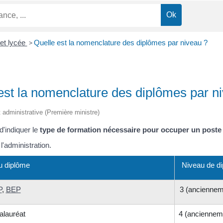
 et lycée
>
Quelle est la nomenclature des diplômes par niveau ?
est la nomenclature des diplômes par n
et administrative (Première ministre)
'indiquer le
type de formation nécessaire pour occuper un poste
 l'administration.
du diplôme
Niveau de d
P
,
BEP
3 (anciennem
alauréat
4 (anciennem